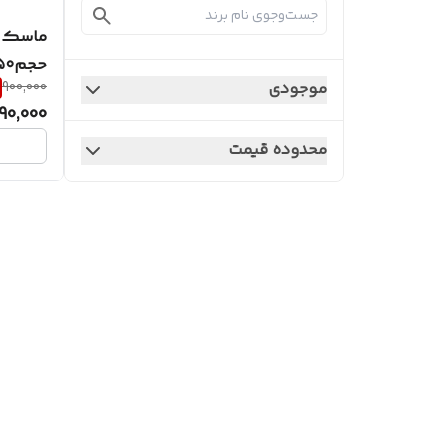
ماسک ا
حجم۱۵۰میل برند لدورا
موجودی
900,000
90,000
محدوده قیمت