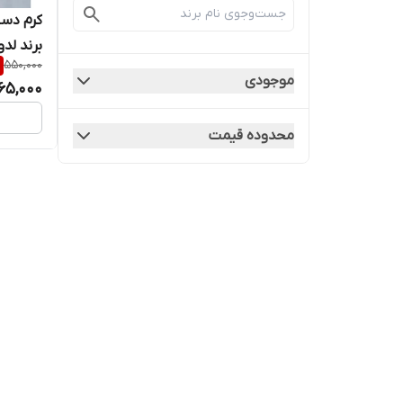
برند لدور
550,000
موجودی
65,000
محدوده قیمت