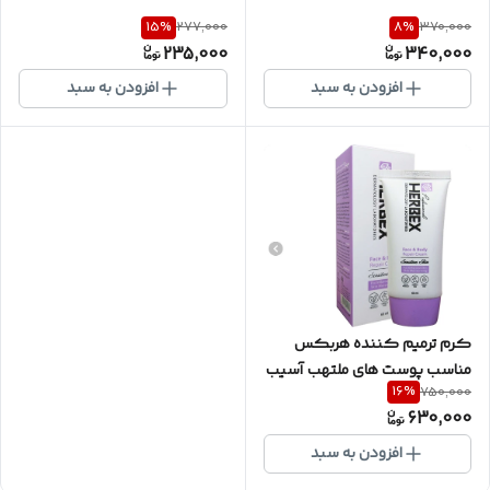
15
%
8
%
277,000
370,000
235,000
340,000
افزودن به سبد
افزودن به سبد
کرم ترمیم کننده هربکس
مناسب پوست های ملتهب آسیب
16
%
750,000
دیده حجم ۶۰میل
630,000
افزودن به سبد