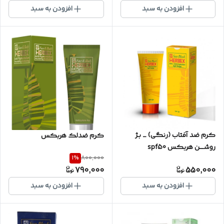
افزودن به سبد
افزودن به سبد
کرم ضد آفتاب (رنگی) _ بـژ
کرم ضدلک هربکس
روشــــن هربکس spf50
1
%
800,000
790,000
550,000
افزودن به سبد
افزودن به سبد