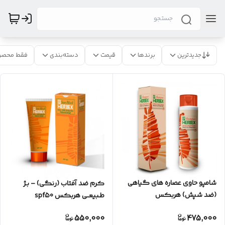
جدیدترین
برندها
قیمت
دسته‌بندی
فقط محصو
شامپو حاوی عصاره های گیاهی
کرم ضد آفتاب (رنگی) – بـژ
(ضد شپش) هربکس
طـبیعــی هربکس spf50
550,000
475,000