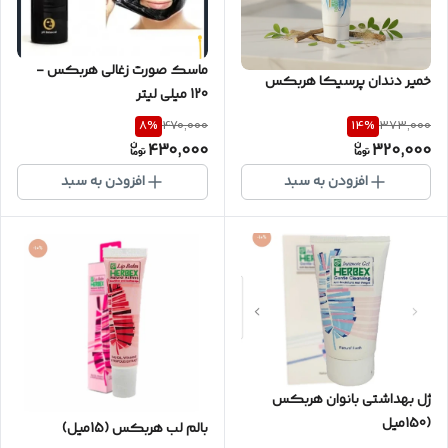
ماسک صورت زغالی هربکس -
خمیر دندان پرسیکا هربکس
120 میلی لیتر
8
%
14
%
470,000
373,000
430,000
320,000
افزودن به سبد
افزودن به سبد
ژل بهداشتی بانوان هربکس
(150میل
بالم لب هربکس (15میل)