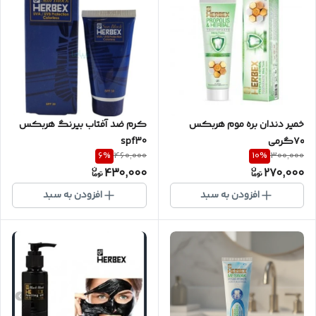
خمیر دندان بره موم هربکس
کرم ضد آفتاب بیرنگ هربکس
۷۰گرمی
spf30
6
%
10
%
460,000
300,000
430,000
270,000
افزودن به سبد
افزودن به سبد