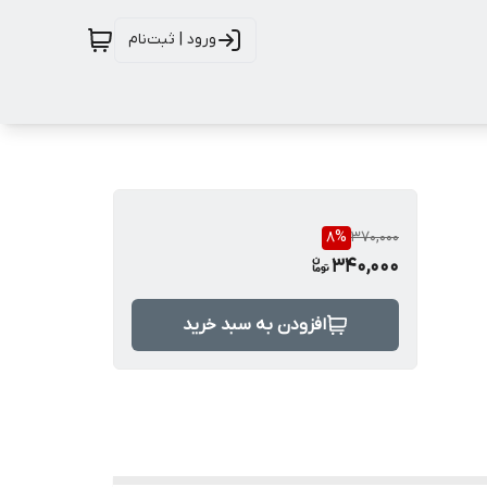
ورود | ثبت‌نام
8
%
370,000
340,000
افزودن به سبد خرید