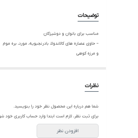
توضیحات
مناسب برای بانوان و دوشیزگان
– حاوی عصاره های کالاندولا، بادرنجبویه، مورد، بره موم
و مرزه کوهی
– حفظ pH فیزیولوژیکی واژن توسط اسید لاکتیک
ژل بهداشتی بانـوان هربکس به طور خاص به منظور بهدا
نظرات
عفونت ها مؤثر می باشد. این محصول به واسطه وجود عصا
ترشحات نامطبوع واژن را نیز کاهش می دهد.
شما هم درباره این محصول نظر خود را بنویسید.
برای ثبت نظر، لازم است ابتدا وارد حساب کاربری خود شو
روش مصرف: ابتدا قسمت خارجي دستگاه تناسلي را مرطوب 
افزودن نظر
آبكشي نمائيد. عمل شستشو را طي شبانه روز 2 بار تكرار کنید.