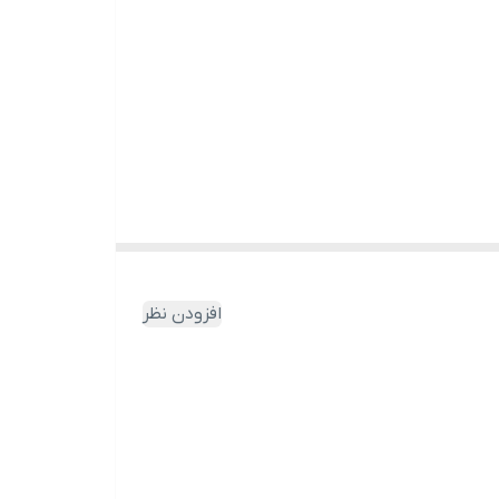
حیه تناسلی (احساس سوزش یا التهابات) و ابتلا به
افزودن نظر
 ضد باکتری، ضد قارچ و ضد التهاب عمل می نماید و
ل تميز بر روی موضع بمالید و پس از يك دقيقه خوب