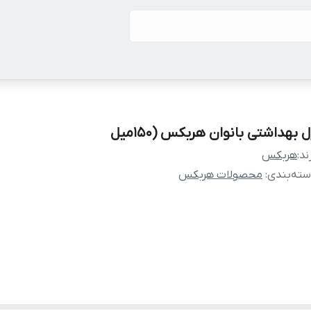
 بهداشتی بانوان هربکس (150میل
ند:
هربکس
ته‌بندی
:
محصولات هربکس