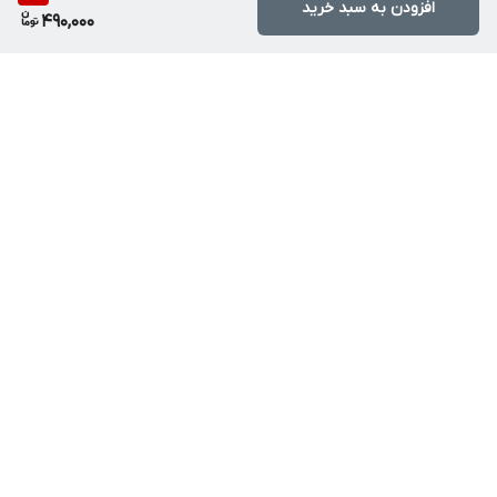
افزودن به سبد خرید
490,000
برگشت به بالا
ارسال ویژه
تخفیف ویژه محصولات
برکلیه سفارش ها
ارسال دربازه
دارای تاریخ انقضا۱ الی۲سال