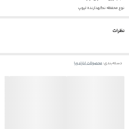
نوع محفظه نگهدارنده تیوپ
جنس محفظه نگه دارنده پلاستیک
گروه سنی 25سال به بالا
نظرات
ترکیبات موثر سلول بنیادی انار - عصاره گل ختمی - عصاره میوه گریپ
فروت - عصاره انگور - عصاره چای سبز - پنتنول - عصاره برگ آلوئه ورا
ویژگی ها بهره گیری از فناوری های Cosmetic Droneو Plant Stem Cells
دسته‌بندی
:
محصولات انارلدورا
- تاثیر هوشمند بر روی لک و تیرگی پوست کاهش لک های پوستی -
مرطوب کننده و نرم کننده پوست - درخشان کننده و روشن کننده
پوست - آنتی اکسیدان قوی -لایه بردار ملایم - ضدالتهاب پوست
ماسک روشن کننده صورت و گردن انار با بهره گیری از فناوری های
Cosmetic Drone و Plant Stem Cells برای شناسایی، کنترل و کاهش لک
های پوستی به کار می رود. سلول های بنیادی انار ماده موثره اصلی این
محصول، سرشار از ویتامین C، آنتی اکسیدان های قوی، اسیدهای آمینه،
اسیدهای چرب و مواد معدنی است. سلول های بنیادی انار با داشتن