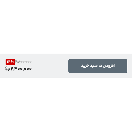
14
%
2,800,000
افزودن به سبد خرید
2,400,000
برگشت به بالا