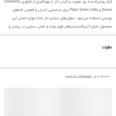
کرم روشن‌کننده روز صورت و گردن انار با بهره‌گیری از فناوری Cosmetic
Drone و Plant Stem Cells برای شناسایی، کنترل و کاهش لک‌های
پوستی استفاده می‌شود. سلول‌های بنیادی انار ماده موثره اصلی این
محصول دارای آنتی‌اکسیدان‌های قوی بوده و نقش بسزایی در روشن و
یک‌دست شدن رنگ پوست و همچنین کاهش لک‌های پوستی دارد. کرم
روز انار به دلیل وجود عصاره‌های زردآلو و طالبی، علاوه بر آب‌رسانی
نظرات
مناسب، به کاهش هایپرپیگمنتیشن و رنگدانه‌های اضافی پوست و
دست‌یابی به رنگ پوست یک‌دست‌تر کمک می‌کند.
دسته‌بندی
:
محصولات انارلدورا