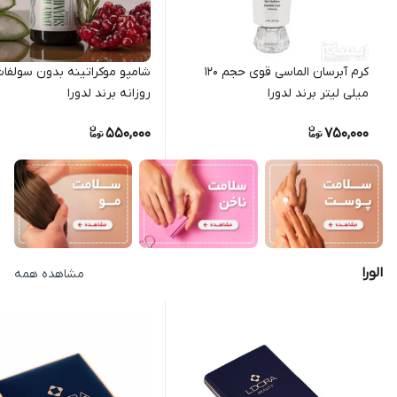
کرم آبرسان الماسی قوی حجم 120
شامپو موکراتینه بدون سولفا
میلی لیتر برند لدورا
روزانه برند لدورا
550,000
750,000
الورا
مشاهده همه