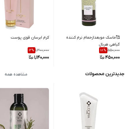
🥰ماسک موبعدازحمام نرم کننده
کرم ابرسان قوی پوست
گیاهی هربال
1,300,000
550,000
12
%
18
%
1,140,000
450,000
جدیدترین محصولات
مشاهده همه