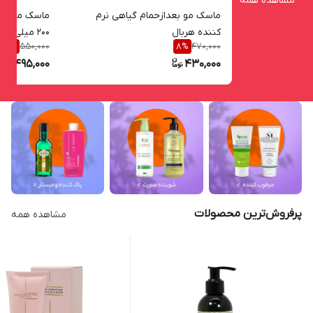
مشاهده همه
ماسک مو بعدازحمام گیاهی نرم
ماسک مو گیاه
کننده هربال
200 میلی لیتر
550,000
470,000
10
%
8
%
495,000
430,000
پرفروش‌ترین محصولات
مشاهده همه