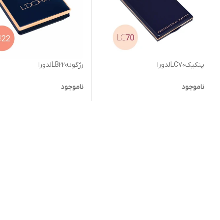
پنکیکLC70لدورا
رژگونهLB22لدورا
ناموجود
ناموجود